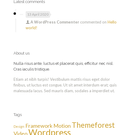
Latest comments
13 April 2020
A WordPress Commenter
commented on
Hello
world!
About us
Nulla risus ante, luctus et placerat quis, efficitur nec nisl.
Cras iaculis tristique.
Etiam at nibh turpis! Vestibulum mattis risus eget dolor
finibus, ut luctus est congue. Ut sit amet interdum erat; quis
malesuada lacus. Sed mauris diam, sodales a imperdiet ut.
Tags
Themeforest
Framework
Motion
Design
Wordpress
Video