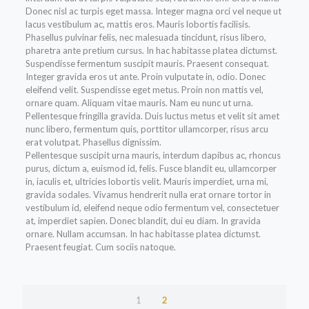
Donec nisl ac turpis eget massa. Integer magna orci vel neque ut
lacus vestibulum ac, mattis eros. Mauris lobortis facilisis.
Phasellus pulvinar felis, nec malesuada tincidunt, risus libero,
pharetra ante pretium cursus. In hac habitasse platea dictumst.
Suspendisse fermentum suscipit mauris. Praesent consequat.
Integer gravida eros ut ante. Proin vulputate in, odio. Donec
eleifend velit. Suspendisse eget metus. Proin non mattis vel,
ornare quam. Aliquam vitae mauris. Nam eu nunc ut urna.
Pellentesque fringilla gravida. Duis luctus metus et velit sit amet
nunc libero, fermentum quis, porttitor ullamcorper, risus arcu
erat volutpat. Phasellus dignissim.
Pellentesque suscipit urna mauris, interdum dapibus ac, rhoncus
purus, dictum a, euismod id, felis. Fusce blandit eu, ullamcorper
in, iaculis et, ultricies lobortis velit. Mauris imperdiet, urna mi,
gravida sodales. Vivamus hendrerit nulla erat ornare tortor in
vestibulum id, eleifend neque odio fermentum vel, consectetuer
at, imperdiet sapien. Donec blandit, dui eu diam. In gravida
ornare. Nullam accumsan. In hac habitasse platea dictumst.
Praesent feugiat. Cum sociis natoque.
1
2