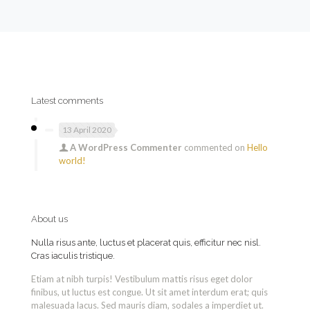
Latest comments
13 April 2020
A WordPress Commenter
commented on
Hello
world!
About us
Nulla risus ante, luctus et placerat quis, efficitur nec nisl.
Cras iaculis tristique.
Etiam at nibh turpis! Vestibulum mattis risus eget dolor
finibus, ut luctus est congue. Ut sit amet interdum erat; quis
malesuada lacus. Sed mauris diam, sodales a imperdiet ut.