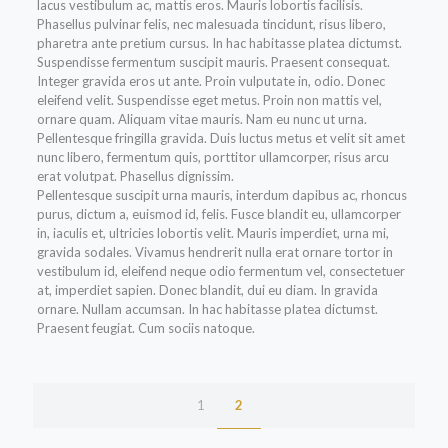
lacus vestibulum ac, mattis eros. Mauris lobortis facilisis.
Phasellus pulvinar felis, nec malesuada tincidunt, risus libero,
pharetra ante pretium cursus. In hac habitasse platea dictumst.
Suspendisse fermentum suscipit mauris. Praesent consequat.
Integer gravida eros ut ante. Proin vulputate in, odio. Donec
eleifend velit. Suspendisse eget metus. Proin non mattis vel,
ornare quam. Aliquam vitae mauris. Nam eu nunc ut urna.
Pellentesque fringilla gravida. Duis luctus metus et velit sit amet
nunc libero, fermentum quis, porttitor ullamcorper, risus arcu
erat volutpat. Phasellus dignissim.
Pellentesque suscipit urna mauris, interdum dapibus ac, rhoncus
purus, dictum a, euismod id, felis. Fusce blandit eu, ullamcorper
in, iaculis et, ultricies lobortis velit. Mauris imperdiet, urna mi,
gravida sodales. Vivamus hendrerit nulla erat ornare tortor in
vestibulum id, eleifend neque odio fermentum vel, consectetuer
at, imperdiet sapien. Donec blandit, dui eu diam. In gravida
ornare. Nullam accumsan. In hac habitasse platea dictumst.
Praesent feugiat. Cum sociis natoque.
1
2